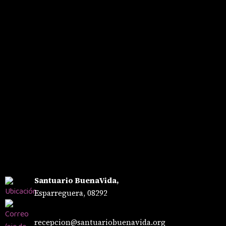
Santuario BuenaVida,
Esparreguera, 08292
recepcion@santuariobuenavida.org