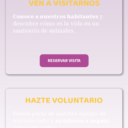
VEN A VISITARNOS
Conoce a nuestros habitantes
y
descubre cómo es la vida en un
santuario de animales.
RESERVAR VISITA
HAZTE VOLUNTARIO
Forma parte de nuestro equipo de
voluntariado y
ayúdanos a seguir
salvando vidas
.